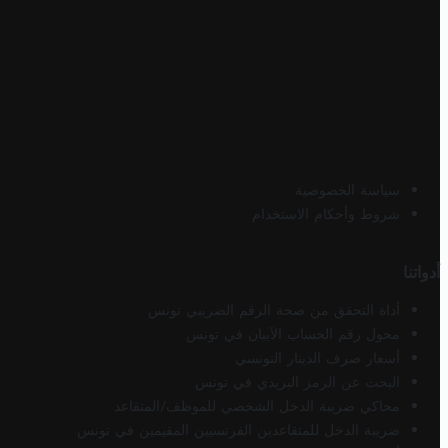
سياسة الخصوصية
شروط وأحكام الاستخدام
أدواتنا
أداة التحقق من صحة الرقم الضريبي تونس
محول رقم الحساب الآيبان في تونس
أسعار صرف الدينار التونسي
البحث عن الرمز البريدي في تونس
محاكي ضريبة الدخل الشخصي للموظف/المتقاعد
ضريبة الدخل للمتقاعدين الفرنسيين المقيمين في تونس