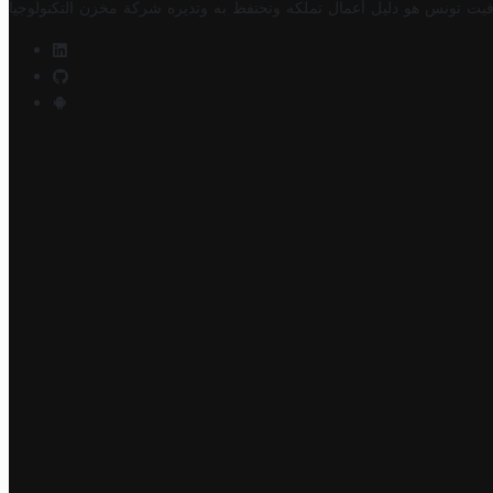
فيت تونس هو دليل أعمال تملكه وتحتفظ به وتديره
شركة مخزن التكنولوجيا