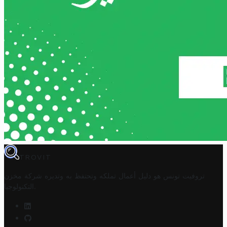
TROVIT
تروفيت تونس هو دليل أعمال تملكه وتحتفظ به وتديره
شركة مخزن
.
التكنولوجيا