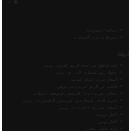
سياسة الخصوصية
شروط وأحكام الاستخدام
أدواتنا
أداة التحقق من صحة الرقم الضريبي تونس
محول رقم الحساب الآيبان في تونس
أسعار صرف الدينار التونسي
البحث عن الرمز البريدي في تونس
محاكي ضريبة الدخل الشخصي للموظف/المتقاعد
ضريبة الدخل للمتقاعدين الفرنسيين المقيمين في تونس
أسعار السيارات الجديدة في تونس
أخبار تروفيت
أخبار تونس
رابط خلفي مجاني