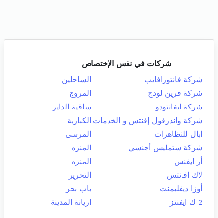
شركات في نفس الإختصاص
شركة فانتورافايب
الساحلين
شركة قرين لودج
المروج
شركة ايفانتودو
ساقية الداير
شركة واندرفول إفنتس و الخدمات
الكبارية
ابال للتظاهرات
المرسى
شركة ستمليس أجنسي
المنزه
أر ايفنس
المنزه
لاك افانتس
التحرير
أوزا ديفلبمنت
باب بحر
2 ك ايفنتز
اريانة المدينة