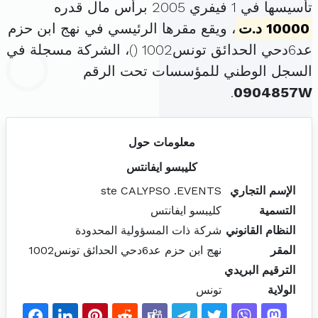
تأسيسها في 1 فيفري 2005 برأس مال قدره
10000 د.ت
، ويقع مقرها الرئيسي في نهج ابن حزم
عد6دحي الحدائق تونس1002 (
)، الشركة مسجلة في
السجل الوطني للمؤسسات تحت الرقم
.
0904857W
معلومات حول
كليبسو ايفانتس
الإسم التجاري
ste CALYPSO .EVENTS
التسمية
كليبسو ايفانتس
النظام القانوني
شركة ذات المسؤولية المحدودة
المقر
نهج ابن حزم عد6دحي الحدائق تونس1002
الترقيم البريدي
الولاية
تونس