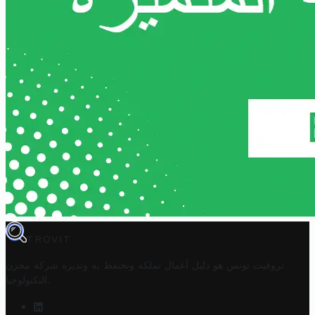
TROVIT
تروفيت تونس هو دليل أعمال تملكه وتحتفظ به وتديره
شركة مخزن
.
التكنولوجيا