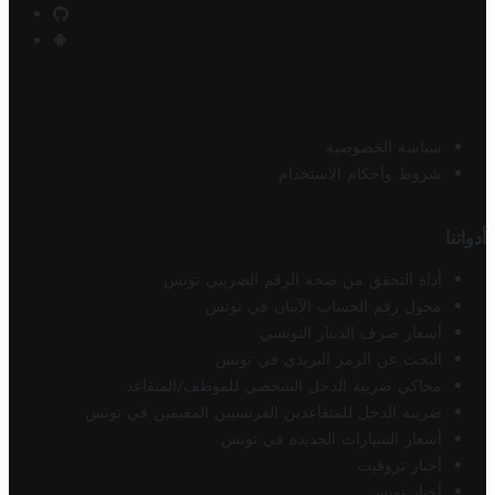
سياسة الخصوصية
شروط وأحكام الاستخدام
أدواتنا
أداة التحقق من صحة الرقم الضريبي تونس
محول رقم الحساب الآيبان في تونس
أسعار صرف الدينار التونسي
البحث عن الرمز البريدي في تونس
محاكي ضريبة الدخل الشخصي للموظف/المتقاعد
ضريبة الدخل للمتقاعدين الفرنسيين المقيمين في تونس
أسعار السيارات الجديدة في تونس
أخبار تروفيت
أخبار تونس