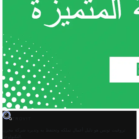
TROVIT
تروفيت تونس هو دليل أعمال تملكه وتحتفظ به وتديره
شركة مخزن
.
التكنولوجيا