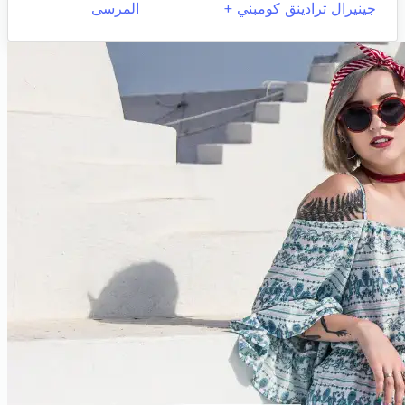
جينيرال ترادينق كومبني +
المرسى