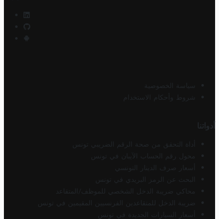
سياسة الخصوصية
شروط وأحكام الاستخدام
أدواتنا
أداة التحقق من صحة الرقم الضريبي تونس
محول رقم الحساب الآيبان في تونس
أسعار صرف الدينار التونسي
البحث عن الرمز البريدي في تونس
محاكي ضريبة الدخل الشخصي للموظف/المتقاعد
ضريبة الدخل للمتقاعدين الفرنسيين المقيمين في تونس
أسعار السيارات الجديدة في تونس