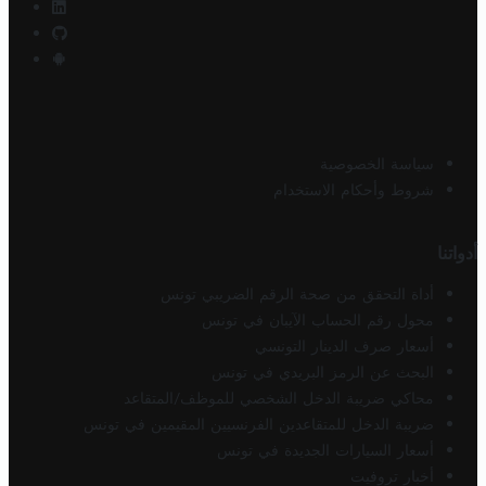
سياسة الخصوصية
شروط وأحكام الاستخدام
أدواتنا
أداة التحقق من صحة الرقم الضريبي تونس
محول رقم الحساب الآيبان في تونس
أسعار صرف الدينار التونسي
البحث عن الرمز البريدي في تونس
محاكي ضريبة الدخل الشخصي للموظف/المتقاعد
ضريبة الدخل للمتقاعدين الفرنسيين المقيمين في تونس
أسعار السيارات الجديدة في تونس
أخبار تروفيت