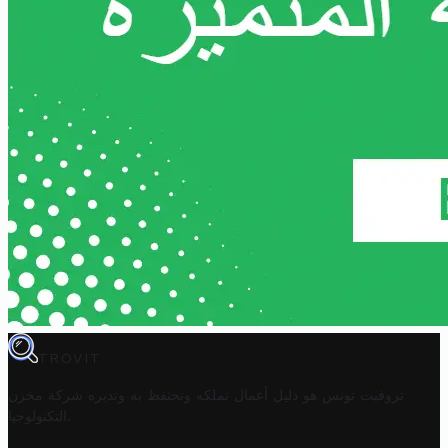
TROVIT
تروفيت تونس هو دليل أعمال تملكه وتحتفظ به وتديره
شركة مخزن
.
التكنولوجيا