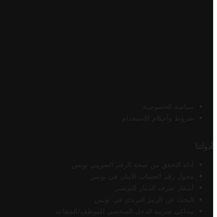
سياسة الخصوصية
شروط وأحكام الاستخدام
أدواتنا
أداة التحقق من صحة الرقم الضريبي تونس
محول رقم الحساب الآيبان في تونس
أسعار صرف الدينار التونسي
البحث عن الرمز البريدي في تونس
محاكي ضريبة الدخل الشخصي للموظف/المتقاعد