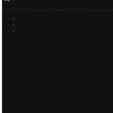
TROVIT
فيت تونس هو دليل أعمال تملكه وتحتفظ به وتديره
شركة مخزن التكنولوجيا