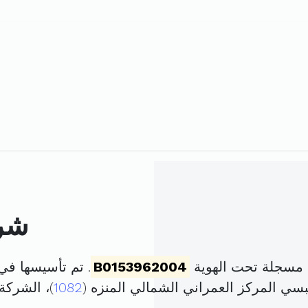
شرك
 مسجلة تحت الهوية
B0153962004
. تم تأسيسها في 17 ديسمبر 2004 برأس مال ق
سي المركز العمراني الشمالي المنزه (
1082
)، الشرك