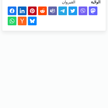
الولاية
القيروان