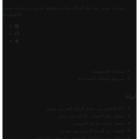
تروفيت تونس هو دليل أعمال تملكه وتحتفظ به وتديره
شركة مخزن
.
التكنولوجيا
سياسة الخصوصية
شروط وأحكام الاستخدام
أدواتنا
أداة التحقق من صحة الرقم الضريبي تونس
محول رقم الحساب الآيبان في تونس
أسعار صرف الدينار التونسي
البحث عن الرمز البريدي في تونس
محاكي ضريبة الدخل الشخصي للموظف/المتقاعد