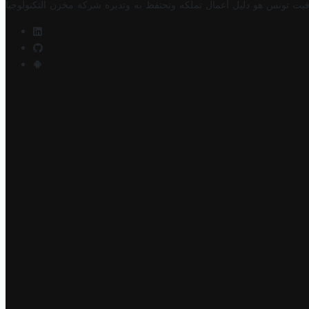
فيت تونس هو دليل أعمال تملكه وتحتفظ به وتديره
شركة مخزن التكنولوجيا