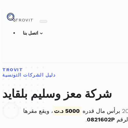
TROVIT
اتصل بنا
TROVIT
دليل الشركات التونسية
شركة معز وسليم بلقايد
5000 د.ت
، ويقع مقرها
لرقم
0821602P
.