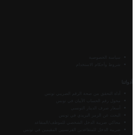
سياسة الخصوصية
شروط وأحكام الاستخدام
أدواتنا
أداة التحقق من صحة الرقم الضريبي تونس
محول رقم الحساب الآيبان في تونس
أسعار صرف الدينار التونسي
البحث عن الرمز البريدي في تونس
محاكي ضريبة الدخل الشخصي للموظف/المتقاعد
ضريبة الدخل للمتقاعدين الفرنسيين المقيمين في تونس