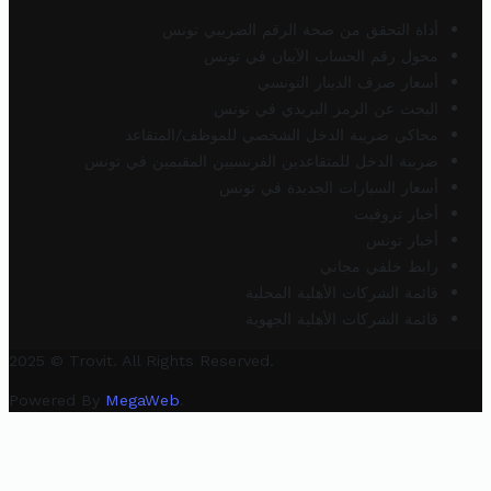
أداة التحقق من صحة الرقم الضريبي تونس
محول رقم الحساب الآيبان في تونس
أسعار صرف الدينار التونسي
البحث عن الرمز البريدي في تونس
محاكي ضريبة الدخل الشخصي للموظف/المتقاعد
ضريبة الدخل للمتقاعدين الفرنسيين المقيمين في تونس
أسعار السيارات الجديدة في تونس
أخبار تروفيت
أخبار تونس
رابط خلفي مجاني
قائمة الشركات الأهلية المحلية
قائمة الشركات الأهلية الجهوية
2025 © Trovit. All Rights Reserved.
Powered By
MegaWeb
.