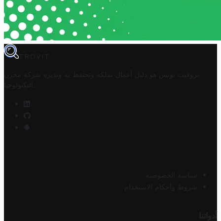
TROVIT
تروفيت تونس هو دليل أعمال تملكه وتحتفظ به وتديره
شركة مخزن
.
التكنولوجيا
سياسة الخصوصية
شروط وأحكام الاستخدام
أدواتنا