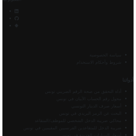
سياسة الخصوصية
شروط وأحكام الاستخدام
أدواتنا
أداة التحقق من صحة الرقم الضريبي تونس
محول رقم الحساب الآيبان في تونس
أسعار صرف الدينار التونسي
البحث عن الرمز البريدي في تونس
محاكي ضريبة الدخل الشخصي للموظف/المتقاعد
ضريبة الدخل للمتقاعدين الفرنسيين المقيمين في تونس
أسعار السيارات الجديدة في تونس