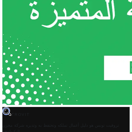
TROVIT
تروفيت تونس هو دليل أعمال تملكه وتحتفظ به وتديره
شركة مخزن
.
التكنولوجيا