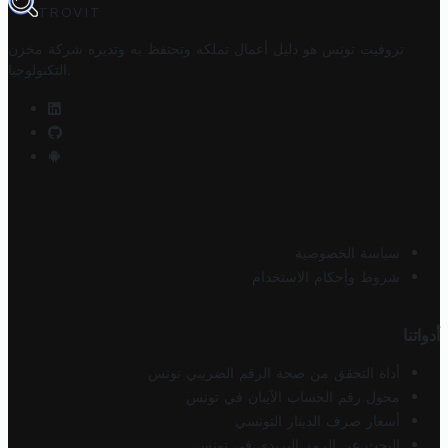
TROVIT
تروفيت تونس هو دليل أعمال تملكه وتحتفظ به وتديره
شركة مخزن
.
التكنولوجيا
سياسة الخصوصية
شروط وأحكام الاستخدام
أدواتنا
أداة التحقق من صحة الرقم الضريبي تونس
محول رقم الحساب الآيبان في تونس
أسعار صرف الدينار التونسي
البحث عن الرمز البريدي في تونس