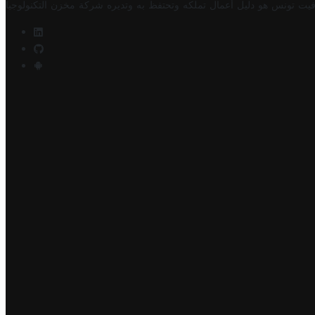
فيت تونس هو دليل أعمال تملكه وتحتفظ به وتديره
شركة مخزن التكنولوجيا