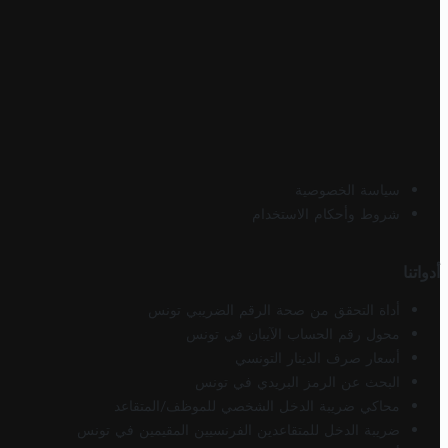
سياسة الخصوصية
شروط وأحكام الاستخدام
أدواتنا
أداة التحقق من صحة الرقم الضريبي تونس
محول رقم الحساب الآيبان في تونس
أسعار صرف الدينار التونسي
البحث عن الرمز البريدي في تونس
محاكي ضريبة الدخل الشخصي للموظف/المتقاعد
ضريبة الدخل للمتقاعدين الفرنسيين المقيمين في تونس