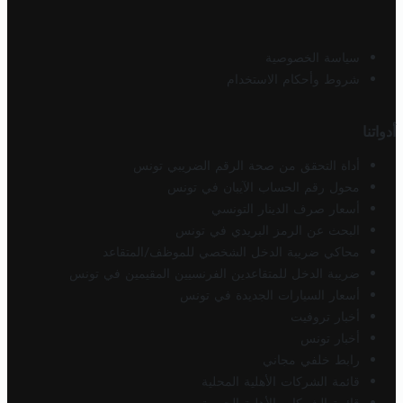
سياسة الخصوصية
شروط وأحكام الاستخدام
أدواتنا
أداة التحقق من صحة الرقم الضريبي تونس
محول رقم الحساب الآيبان في تونس
أسعار صرف الدينار التونسي
البحث عن الرمز البريدي في تونس
محاكي ضريبة الدخل الشخصي للموظف/المتقاعد
ضريبة الدخل للمتقاعدين الفرنسيين المقيمين في تونس
أسعار السيارات الجديدة في تونس
أخبار تروفيت
أخبار تونس
رابط خلفي مجاني
قائمة الشركات الأهلية المحلية