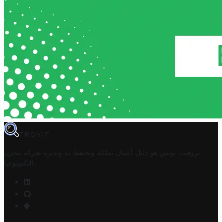
TROVIT
تروفيت تونس هو دليل أعمال تملكه وتحتفظ به وتديره
شركة مخزن
.
التكنولوجيا