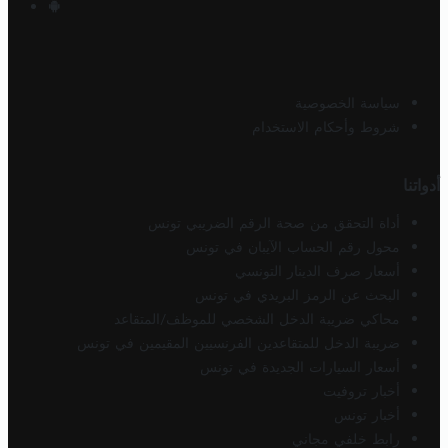
سياسة الخصوصية
شروط وأحكام الاستخدام
أدواتنا
أداة التحقق من صحة الرقم الضريبي تونس
محول رقم الحساب الآيبان في تونس
أسعار صرف الدينار التونسي
البحث عن الرمز البريدي في تونس
محاكي ضريبة الدخل الشخصي للموظف/المتقاعد
ضريبة الدخل للمتقاعدين الفرنسيين المقيمين في تونس
أسعار السيارات الجديدة في تونس
أخبار تروفيت
أخبار تونس
رابط خلفي مجاني