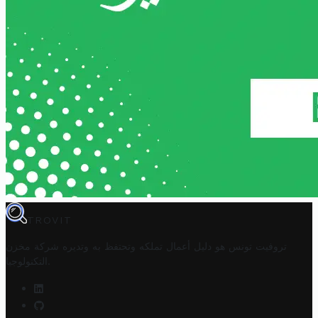
TROVIT
تروفيت تونس هو دليل أعمال تملكه وتحتفظ به وتديره
شركة مخزن
.
التكنولوجيا