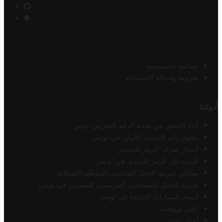
سياسة الخصوصية
شروط وأحكام الاستخدام
أدواتنا
أداة التحقق من صحة الرقم الضريبي تونس
محول رقم الحساب الآيبان في تونس
أسعار صرف الدينار التونسي
البحث عن الرمز البريدي في تونس
محاكي ضريبة الدخل الشخصي للموظف/المتقاعد
ضريبة الدخل للمتقاعدين الفرنسيين المقيمين في تونس
أسعار السيارات الجديدة في تونس
أخبار تروفيت
أخبار تونس