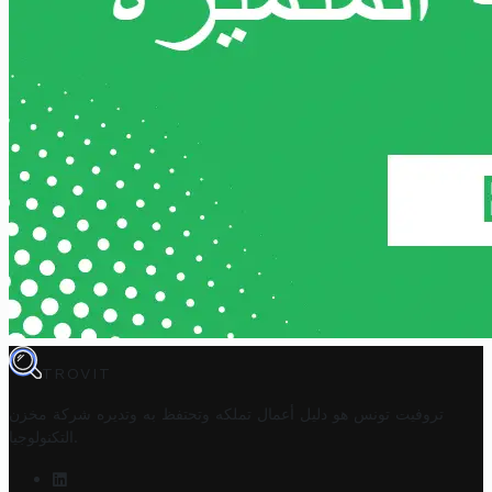
TROVIT
تروفيت تونس هو دليل أعمال تملكه وتحتفظ به وتديره
شركة مخزن
.
التكنولوجيا