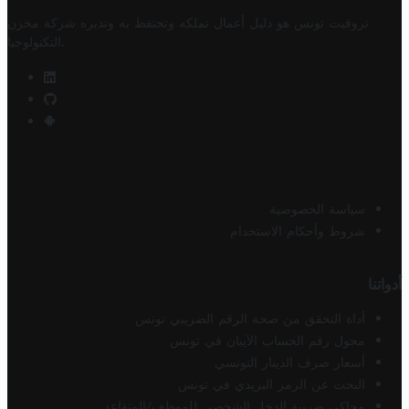
تروفيت تونس هو دليل أعمال تملكه وتحتفظ به وتديره
شركة مخزن
.
التكنولوجيا
سياسة الخصوصية
شروط وأحكام الاستخدام
أدواتنا
أداة التحقق من صحة الرقم الضريبي تونس
محول رقم الحساب الآيبان في تونس
أسعار صرف الدينار التونسي
البحث عن الرمز البريدي في تونس
محاكي ضريبة الدخل الشخصي للموظف/المتقاعد