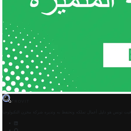
TROVIT
فيت تونس هو دليل أعمال تملكه وتحتفظ به وتديره
شركة مخزن التكنولوجيا