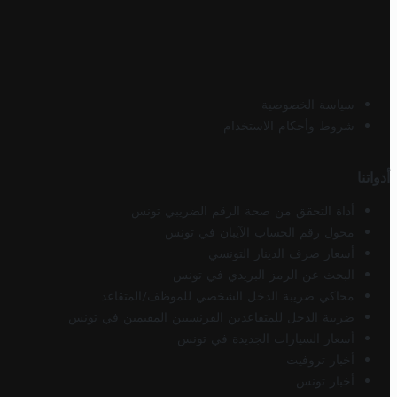
سياسة الخصوصية
شروط وأحكام الاستخدام
أدواتنا
أداة التحقق من صحة الرقم الضريبي تونس
محول رقم الحساب الآيبان في تونس
أسعار صرف الدينار التونسي
البحث عن الرمز البريدي في تونس
محاكي ضريبة الدخل الشخصي للموظف/المتقاعد
ضريبة الدخل للمتقاعدين الفرنسيين المقيمين في تونس
أسعار السيارات الجديدة في تونس
أخبار تروفيت
أخبار تونس