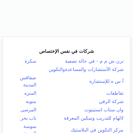
شركات في نفس الإختصاص
ترن ش م م - في حالة تصفية
سكرة
شركة الأستشارات والمساعدةوالتكوين
صفاقس
أ س ه للإستشارة
المدينة
تقاطعات
المنزه
شركة الرقي
منوبة
وان ستاب انستيتوت
المرسى
لالهام للتدريب وتمكين المعرفة
باب بحر
سوسة
مركز التكوين في البلاستيك