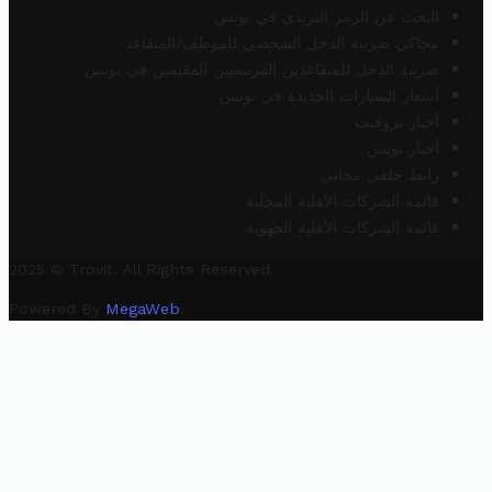
البحث عن الرمز البريدي في تونس
محاكي ضريبة الدخل الشخصي للموظف/المتقاعد
ضريبة الدخل للمتقاعدين الفرنسيين المقيمين في تونس
أسعار السيارات الجديدة في تونس
أخبار تروفيت
أخبار تونس
رابط خلفي مجاني
قائمة الشركات الأهلية المحلية
قائمة الشركات الأهلية الجهوية
2025 © Trovit. All Rights Reserved.
Powered By
MegaWeb
.