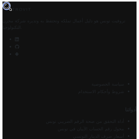
TROVIT
تروفيت تونس هو دليل أعمال تملكه وتحتفظ به وتديره
شركة مخزن
.
التكنولوجيا
سياسة الخصوصية
شروط وأحكام الاستخدام
أدواتنا
أداة التحقق من صحة الرقم الضريبي تونس
محول رقم الحساب الآيبان في تونس
أسعار صرف الدينار التونسي