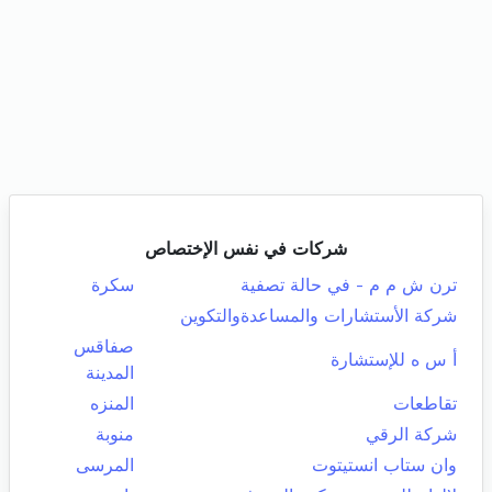
شركات في نفس الإختصاص
ترن ش م م - في حالة تصفية
سكرة
شركة الأستشارات والمساعدةوالتكوين
صفاقس
أ س ه للإستشارة
المدينة
تقاطعات
المنزه
شركة الرقي
منوبة
وان ستاب انستيتوت
المرسى