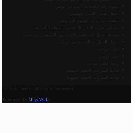
محول رقم الحساب الآيبان في تونس
أسعار صرف الدينار التونسي
البحث عن الرمز البريدي في تونس
محاكي ضريبة الدخل الشخصي للموظف/المتقاعد
ضريبة الدخل للمتقاعدين الفرنسيين المقيمين في تونس
أسعار السيارات الجديدة في تونس
أخبار تروفيت
أخبار تونس
رابط خلفي مجاني
قائمة الشركات الأهلية المحلية
قائمة الشركات الأهلية الجهوية
2025 © Trovit. All Rights Reserved.
Powered By
MegaWeb
.