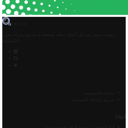
TROVIT
تروفيت تونس هو دليل أعمال تملكه وتحتفظ به وتديره
شركة مخزن
.
التكنولوجيا
سياسة الخصوصية
شروط وأحكام الاستخدام
أدواتنا
أداة التحقق من صحة الرقم الضريبي تونس