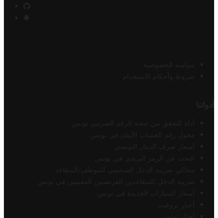
سياسة الخصوصية
شروط وأحكام الاستخدام
أدواتنا
أداة التحقق من صحة الرقم الضريبي تونس
محول رقم الحساب الآيبان في تونس
أسعار صرف الدينار التونسي
البحث عن الرمز البريدي في تونس
محاكي ضريبة الدخل الشخصي للموظف/المتقاعد
ضريبة الدخل للمتقاعدين الفرنسيين المقيمين في تونس
أسعار السيارات الجديدة في تونس
أخبار تروفيت
أخبار تونس