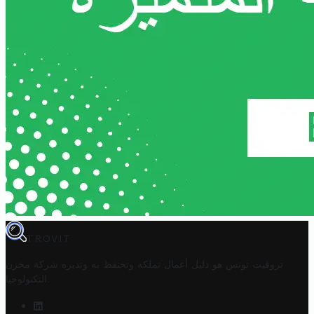
TROVIT
تروفيت تونس هو دليل أعمال تملكه وتحتفظ به وتديره
شركة مخزن
.
التكنولوجيا