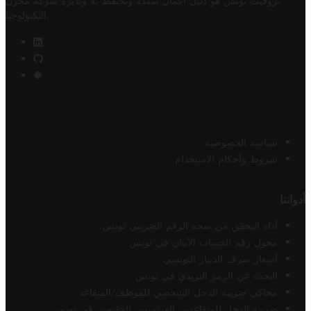
تروفيت تونس هو دليل أعمال تملكه وتحتفظ به وتديره
شركة مخزن
.
التكنولوجيا
سياسة الخصوصية
شروط وأحكام الاستخدام
أدواتنا
أداة التحقق من صحة الرقم الضريبي تونس
محول رقم الحساب الآيبان في تونس
أسعار صرف الدينار التونسي
البحث عن الرمز البريدي في تونس
محاكي ضريبة الدخل الشخصي للموظف/المتقاعد
ضريبة الدخل للمتقاعدين الفرنسيين المقيمين في تونس