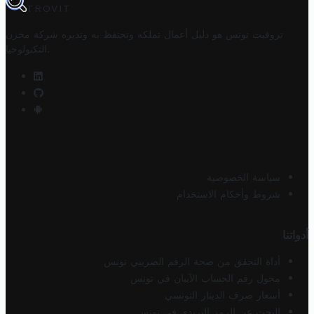
TROVIT
تروفيت تونس هو دليل أعمال تملكه وتحتفظ به وتديره
شركة مخزن
.
التكنولوجيا
سياسة الخصوصية
شروط وأحكام الاستخدام
أدواتنا
أداة التحقق من صحة الرقم الضريبي تونس
محول رقم الحساب الآيبان في تونس
أسعار صرف الدينار التونسي
البحث عن الرمز البريدي في تونس