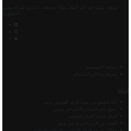
تروفيت تونس هو دليل أعمال تملكه وتحتفظ به وتديره
شركة مخزن
.
التكنولوجيا
سياسة الخصوصية
شروط وأحكام الاستخدام
أدواتنا
أداة التحقق من صحة الرقم الضريبي تونس
محول رقم الحساب الآيبان في تونس
أسعار صرف الدينار التونسي
البحث عن الرمز البريدي في تونس
محاكي ضريبة الدخل الشخصي للموظف/المتقاعد