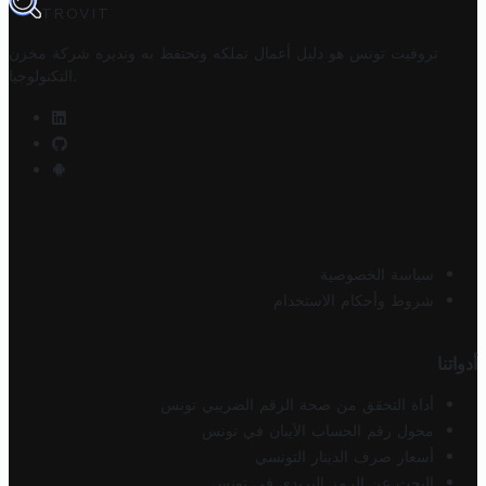
TROVIT
تروفيت تونس هو دليل أعمال تملكه وتحتفظ به وتديره
شركة مخزن
.
التكنولوجيا
سياسة الخصوصية
شروط وأحكام الاستخدام
أدواتنا
أداة التحقق من صحة الرقم الضريبي تونس
محول رقم الحساب الآيبان في تونس
أسعار صرف الدينار التونسي
البحث عن الرمز البريدي في تونس