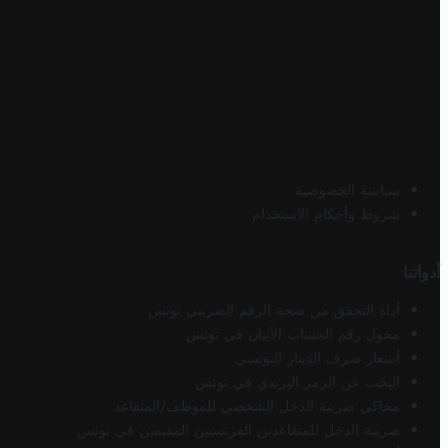
سياسة الخصوصية
شروط وأحكام الاستخدام
أدواتنا
أداة التحقق من صحة الرقم الضريبي تونس
محول رقم الحساب الآيبان في تونس
أسعار صرف الدينار التونسي
البحث عن الرمز البريدي في تونس
محاكي ضريبة الدخل الشخصي للموظف/المتقاعد
ضريبة الدخل للمتقاعدين الفرنسيين المقيمين في تونس