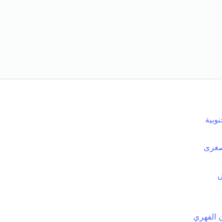
وبية
صغرى
ش
 الفهري