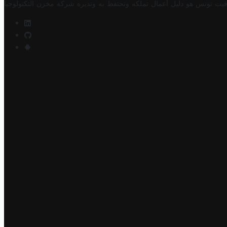
فيت تونس هو دليل أعمال تملكه وتحتفظ به وتديره
شركة مخزن التكنولوجيا