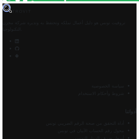
TROVIT
تروفيت تونس هو دليل أعمال تملكه وتحتفظ به وتديره
شركة مخزن
.
التكنولوجيا
سياسة الخصوصية
شروط وأحكام الاستخدام
أدواتنا
أداة التحقق من صحة الرقم الضريبي تونس
محول رقم الحساب الآيبان في تونس
أسعار صرف الدينار التونسي