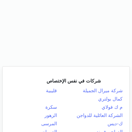
شركات في نفس الإختصاص
شركة ميرال الجميلة
قليبية
كمال بولتري
م ك فولاي
سكرة
الشركة العائلية للدواجن
الزهور
ك-ديس
المرسى
الدواجن فيوند
العمران