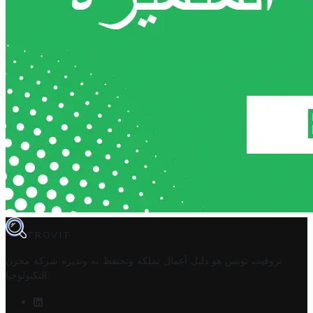
TROVIT
تروفيت تونس هو دليل أعمال تملكه وتحتفظ به وتديره
شركة مخزن
.
التكنولوجيا