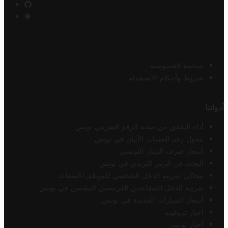
سياسة الخصوصية
شروط وأحكام الاستخدام
أدواتنا
أداة التحقق من صحة الرقم الضريبي تونس
محول رقم الحساب الآيبان في تونس
أسعار صرف الدينار التونسي
البحث عن الرمز البريدي في تونس
محاكي ضريبة الدخل الشخصي للموظف/المتقاعد
ضريبة الدخل للمتقاعدين الفرنسيين المقيمين في تونس
أسعار السيارات الجديدة في تونس
أخبار تروفيت
أخبار تونس