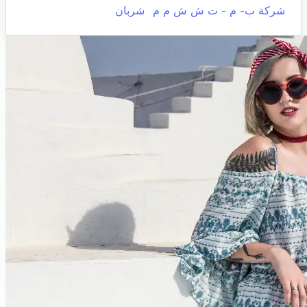
شركة ب- م - ت ش ش م م
شربان