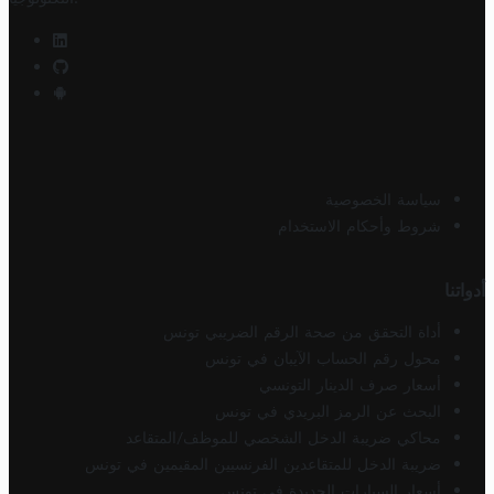
سياسة الخصوصية
شروط وأحكام الاستخدام
أدواتنا
أداة التحقق من صحة الرقم الضريبي تونس
محول رقم الحساب الآيبان في تونس
أسعار صرف الدينار التونسي
البحث عن الرمز البريدي في تونس
محاكي ضريبة الدخل الشخصي للموظف/المتقاعد
ضريبة الدخل للمتقاعدين الفرنسيين المقيمين في تونس
أسعار السيارات الجديدة في تونس