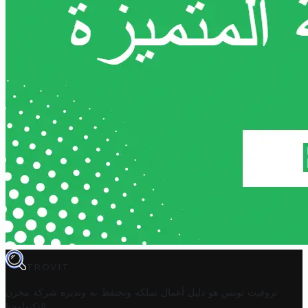
TROVIT
تروفيت تونس هو دليل أعمال تملكه وتحتفظ به وتديره
شركة مخزن
.
التكنولوجيا