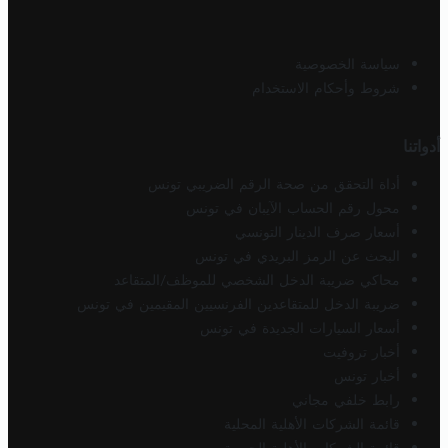
سياسة الخصوصية
شروط وأحكام الاستخدام
أدواتنا
أداة التحقق من صحة الرقم الضريبي تونس
محول رقم الحساب الآيبان في تونس
أسعار صرف الدينار التونسي
البحث عن الرمز البريدي في تونس
محاكي ضريبة الدخل الشخصي للموظف/المتقاعد
ضريبة الدخل للمتقاعدين الفرنسيين المقيمين في تونس
أسعار السيارات الجديدة في تونس
أخبار تروفيت
أخبار تونس
رابط خلفي مجاني
قائمة الشركات الأهلية المحلية