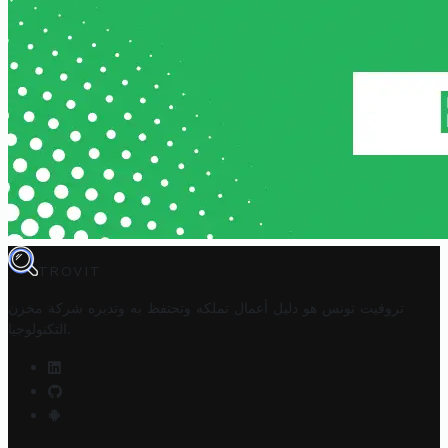
TROVIT
تروفيت تونس هو دليل أعمال تملكه وتحتفظ به وتديره
شركة مخزن
.
التكنولوجيا