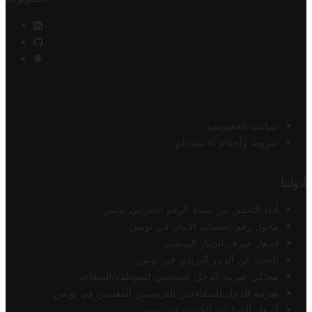
سياسة الخصوصية
شروط وأحكام الاستخدام
أدواتنا
أداة التحقق من صحة الرقم الضريبي تونس
محول رقم الحساب الآيبان في تونس
أسعار صرف الدينار التونسي
البحث عن الرمز البريدي في تونس
محاكي ضريبة الدخل الشخصي للموظف/المتقاعد
ضريبة الدخل للمتقاعدين الفرنسيين المقيمين في تونس
أسعار السيارات الجديدة في تونس