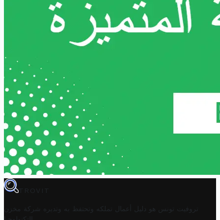
TROVIT
تروفيت تونس هو دليل أعمال تملكه وتحتفظ به وتديره
شركة مخزن
.
التكنولوجيا