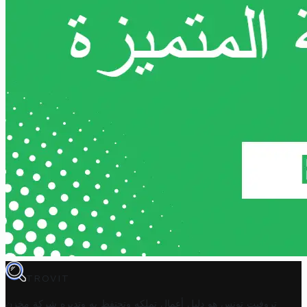
TROVIT
تروفيت تونس هو دليل أعمال تملكه وتحتفظ به وتديره
شركة مخزن