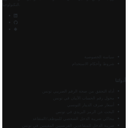
.
التكنولوجيا
سياسة الخصوصية
شروط وأحكام الاستخدام
أدواتنا
أداة التحقق من صحة الرقم الضريبي تونس
محول رقم الحساب الآيبان في تونس
أسعار صرف الدينار التونسي
البحث عن الرمز البريدي في تونس
محاكي ضريبة الدخل الشخصي للموظف/المتقاعد
ضريبة الدخل للمتقاعدين الفرنسيين المقيمين في تونس