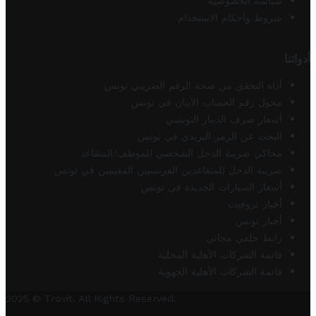
سياسة الخصوصية
شروط وأحكام الاستخدام
أدواتنا
أداة التحقق من صحة الرقم الضريبي تونس
محول رقم الحساب الآيبان في تونس
أسعار صرف الدينار التونسي
البحث عن الرمز البريدي في تونس
محاكي ضريبة الدخل الشخصي للموظف/المتقاعد
ضريبة الدخل للمتقاعدين الفرنسيين المقيمين في تونس
أسعار السيارات الجديدة في تونس
أخبار تروفيت
أخبار تونس
رابط خلفي مجاني
قائمة الشركات الأهلية المحلية
قائمة الشركات الأهلية الجهوية
2025 © Trovit. All Rights Reserved.