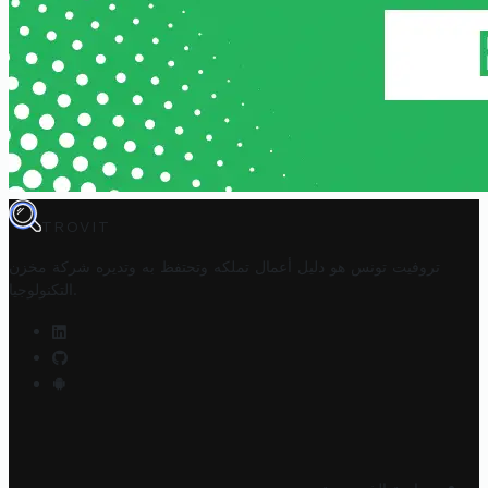
TROVIT
تروفيت تونس هو دليل أعمال تملكه وتحتفظ به وتديره
شركة مخزن
.
التكنولوجيا