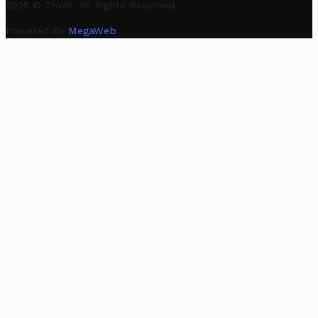
2025 © Trovit. All Rights Reserved.
Powered By
MegaWeb
.