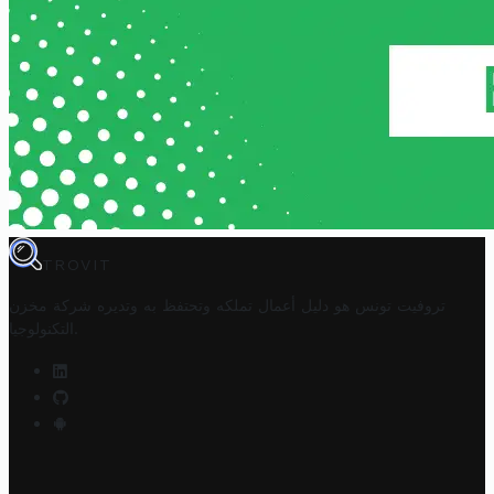
TROVIT
تروفيت تونس هو دليل أعمال تملكه وتحتفظ به وتديره
شركة مخزن
.
التكنولوجيا