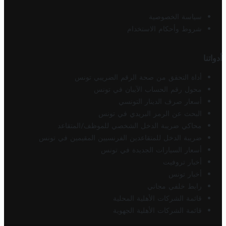
سياسة الخصوصية
شروط وأحكام الاستخدام
أدواتنا
أداة التحقق من صحة الرقم الضريبي تونس
محول رقم الحساب الآيبان في تونس
أسعار صرف الدينار التونسي
البحث عن الرمز البريدي في تونس
محاكي ضريبة الدخل الشخصي للموظف/المتقاعد
ضريبة الدخل للمتقاعدين الفرنسيين المقيمين في تونس
أسعار السيارات الجديدة في تونس
أخبار تروفيت
أخبار تونس
رابط خلفي مجاني
قائمة الشركات الأهلية المحلية
قائمة الشركات الأهلية الجهوية