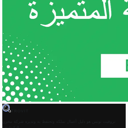
TROVIT
تروفيت تونس هو دليل أعمال تملكه وتحتفظ به وتديره
شركة مخزن
.
التكنولوجيا