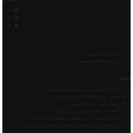
سياسة الخصوصية
شروط وأحكام الاستخدام
أدواتنا
أداة التحقق من صحة الرقم الضريبي تونس
محول رقم الحساب الآيبان في تونس
أسعار صرف الدينار التونسي
البحث عن الرمز البريدي في تونس
محاكي ضريبة الدخل الشخصي للموظف/المتقاعد
ضريبة الدخل للمتقاعدين الفرنسيين المقيمين في تونس
أسعار السيارات الجديدة في تونس