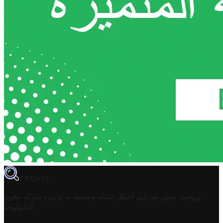
TROVIT
تروفيت تونس هو دليل أعمال تملكه وتحتفظ به وتديره
شركة مخزن
.
التكنولوجيا