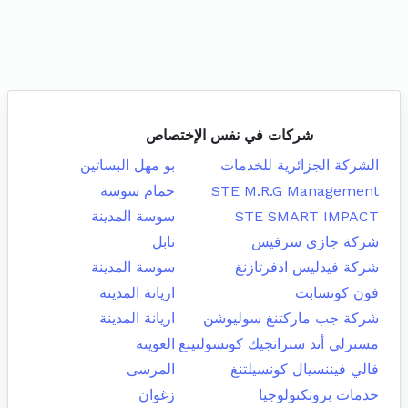
شركات في نفس الإختصاص
الشركة الجزائرية للخدمات
بو مهل البساتين
STE M.R.G Management
حمام سوسة
STE SMART IMPACT
سوسة المدينة
شركة جازي سرفيس
نابل
شركة فيدليس ادفرتازنغ
سوسة المدينة
فون كونسابت
اريانة المدينة
شركة جب ماركتنغ سوليوشن
اريانة المدينة
مسترلي أند ستراتجيك كونسولتينغ
العوينة
فالي فيننسيال كونسيلتنغ
المرسى
خدمات بروتكنولوجيا
زغوان