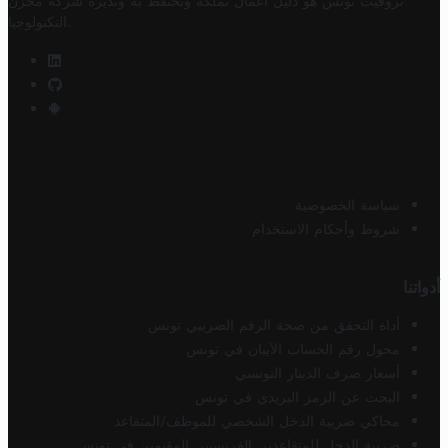
تروفيت تونس هو دليل أعمال تملكه وتحتفظ به وتديره
شركة مخزن
.
التكنولوجيا
سياسة الخصوصية
شروط وأحكام الاستخدام
أدواتنا
أداة التحقق من صحة الرقم الضريبي تونس
محول رقم الحساب الآيبان في تونس
أسعار صرف الدينار التونسي
البحث عن الرمز البريدي في تونس
محاكي ضريبة الدخل الشخصي للموظف/المتقاعد
ضريبة الدخل للمتقاعدين الفرنسيين المقيمين في تونس