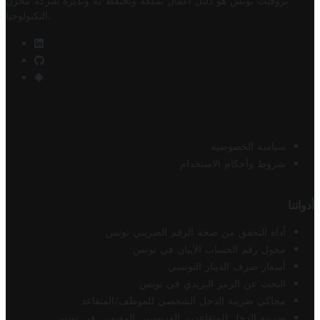
تروفيت تونس هو دليل أعمال تملكه وتحتفظ به وتديره
شركة مخزن
.
التكنولوجيا
سياسة الخصوصية
شروط وأحكام الاستخدام
أدواتنا
أداة التحقق من صحة الرقم الضريبي تونس
محول رقم الحساب الآيبان في تونس
أسعار صرف الدينار التونسي
البحث عن الرمز البريدي في تونس
محاكي ضريبة الدخل الشخصي للموظف/المتقاعد
ضريبة الدخل للمتقاعدين الفرنسيين المقيمين في تونس