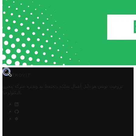
TROVIT
تروفيت تونس هو دليل أعمال تملكه وتحتفظ به وتديره
شركة مخزن
.
التكنولوجيا