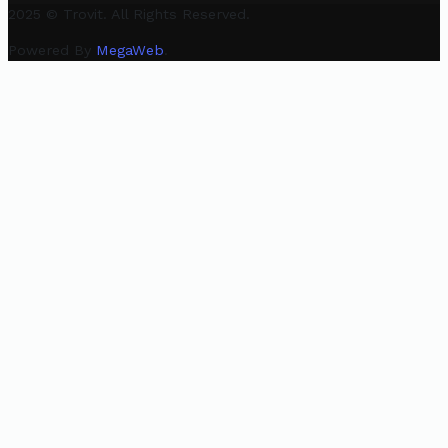
2025 © Trovit. All Rights Reserved.
Powered By
MegaWeb
.