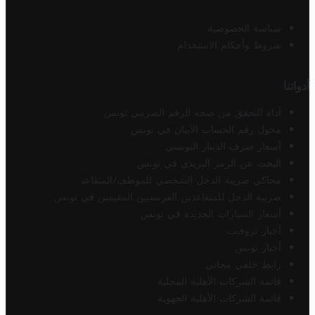
سياسة الخصوصية
شروط وأحكام الاستخدام
أدواتنا
أداة التحقق من صحة الرقم الضريبي تونس
محول رقم الحساب الآيبان في تونس
أسعار صرف الدينار التونسي
البحث عن الرمز البريدي في تونس
محاكي ضريبة الدخل الشخصي للموظف/المتقاعد
ضريبة الدخل للمتقاعدين الفرنسيين المقيمين في تونس
أسعار السيارات الجديدة في تونس
أخبار تروفيت
أخبار تونس
رابط خلفي مجاني
قائمة الشركات الأهلية المحلية
قائمة الشركات الأهلية الجهوية