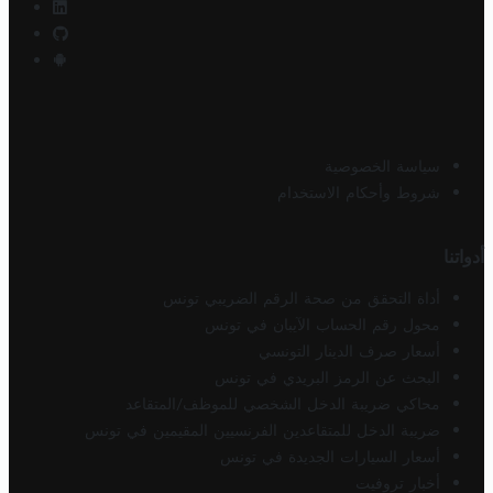
سياسة الخصوصية
شروط وأحكام الاستخدام
أدواتنا
أداة التحقق من صحة الرقم الضريبي تونس
محول رقم الحساب الآيبان في تونس
أسعار صرف الدينار التونسي
البحث عن الرمز البريدي في تونس
محاكي ضريبة الدخل الشخصي للموظف/المتقاعد
ضريبة الدخل للمتقاعدين الفرنسيين المقيمين في تونس
أسعار السيارات الجديدة في تونس
أخبار تروفيت