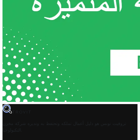
TROVIT
تروفيت تونس هو دليل أعمال تملكه وتحتفظ به وتديره
شركة مخزن
.
التكنولوجيا