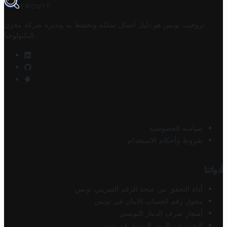
TROVIT
تروفيت تونس هو دليل أعمال تملكه وتحتفظ به وتديره
شركة مخزن
.
التكنولوجيا
سياسة الخصوصية
شروط وأحكام الاستخدام
أدواتنا
أداة التحقق من صحة الرقم الضريبي تونس
محول رقم الحساب الآيبان في تونس
أسعار صرف الدينار التونسي
البحث عن الرمز البريدي في تونس