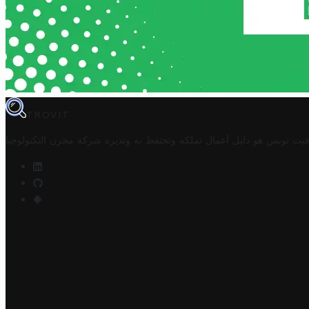
TROVIT
فيت تونس هو دليل أعمال تملكه وتحتفظ به وتديره
شركة مخزن التكنولوجيا