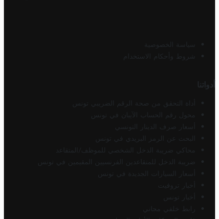
سياسة الخصوصية
شروط وأحكام الاستخدام
أدواتنا
أداة التحقق من صحة الرقم الضريبي تونس
محول رقم الحساب الآيبان في تونس
أسعار صرف الدينار التونسي
البحث عن الرمز البريدي في تونس
محاكي ضريبة الدخل الشخصي للموظف/المتقاعد
ضريبة الدخل للمتقاعدين الفرنسيين المقيمين في تونس
أسعار السيارات الجديدة في تونس
أخبار تروفيت
أخبار تونس
رابط خلفي مجاني