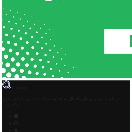
TROVIT
تروفيت تونس هو دليل أعمال تملكه وتحتفظ به وتديره
شركة مخزن
.
التكنولوجيا