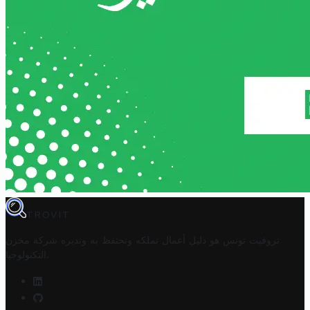
TROVIT
تروفيت تونس هو دليل أعمال تملكه وتحتفظ به وتديره
شركة مخزن
.
التكنولوجيا