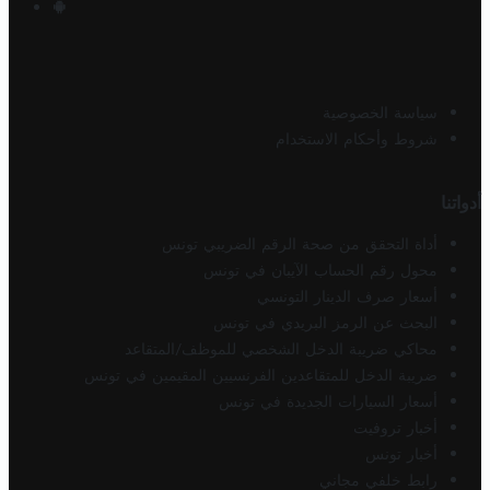
سياسة الخصوصية
شروط وأحكام الاستخدام
أدواتنا
أداة التحقق من صحة الرقم الضريبي تونس
محول رقم الحساب الآيبان في تونس
أسعار صرف الدينار التونسي
البحث عن الرمز البريدي في تونس
محاكي ضريبة الدخل الشخصي للموظف/المتقاعد
ضريبة الدخل للمتقاعدين الفرنسيين المقيمين في تونس
أسعار السيارات الجديدة في تونس
أخبار تروفيت
أخبار تونس
رابط خلفي مجاني