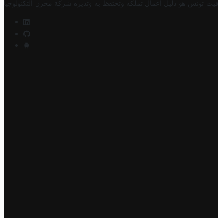
فيت تونس هو دليل أعمال تملكه وتحتفظ به وتديره
شركة مخزن التكنولوجيا