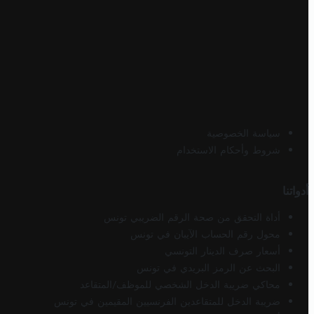
سياسة الخصوصية
شروط وأحكام الاستخدام
أدواتنا
أداة التحقق من صحة الرقم الضريبي تونس
محول رقم الحساب الآيبان في تونس
أسعار صرف الدينار التونسي
البحث عن الرمز البريدي في تونس
محاكي ضريبة الدخل الشخصي للموظف/المتقاعد
ضريبة الدخل للمتقاعدين الفرنسيين المقيمين في تونس