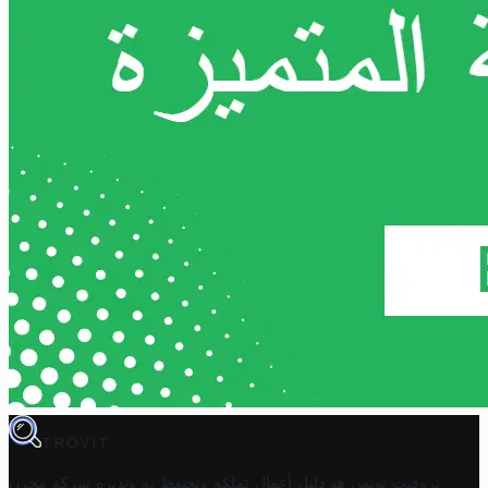
TROVIT
تروفيت تونس هو دليل أعمال تملكه وتحتفظ به وتديره
شركة مخزن