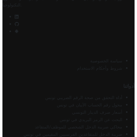
.
التكنولوجيا
سياسة الخصوصية
شروط وأحكام الاستخدام
أدواتنا
أداة التحقق من صحة الرقم الضريبي تونس
محول رقم الحساب الآيبان في تونس
أسعار صرف الدينار التونسي
البحث عن الرمز البريدي في تونس
محاكي ضريبة الدخل الشخصي للموظف/المتقاعد
ضريبة الدخل للمتقاعدين الفرنسيين المقيمين في تونس