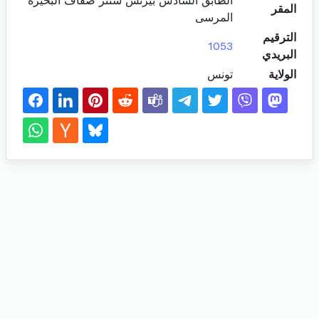
الطابق السادس بيزنس سنتر ضفاف البحيرة
المقر
المرسى
الترقيم
1053
البريدي
الولاية
تونس