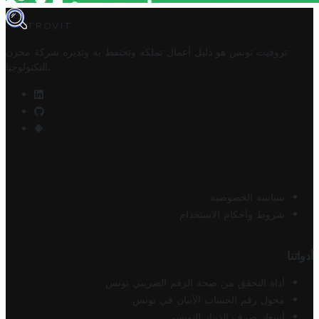
TROVIT
تروفيت تونس هو دليل أعمال تملكه وتحتفظ به وتديره
شركة مخزن
.
التكنولوجيا
سياسة الخصوصية
شروط وأحكام الاستخدام
أدواتنا
أداة التحقق من صحة الرقم الضريبي تونس
محول رقم الحساب الآيبان في تونس
أسعار صرف الدينار التونسي