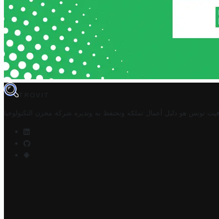
TROVIT
فيت تونس هو دليل أعمال تملكه وتحتفظ به وتديره
شركة مخزن التكنولوجيا