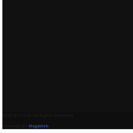
2025 © Trovit. All Rights Reserved.
Powered By
MegaWeb
.