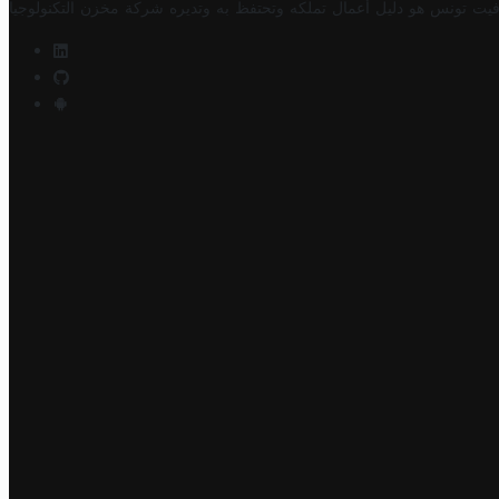
فيت تونس هو دليل أعمال تملكه وتحتفظ به وتديره
شركة مخزن التكنولوجيا