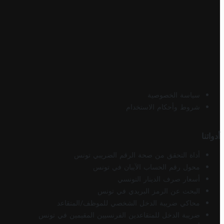
سياسة الخصوصية
شروط وأحكام الاستخدام
أدواتنا
أداة التحقق من صحة الرقم الضريبي تونس
محول رقم الحساب الآيبان في تونس
أسعار صرف الدينار التونسي
البحث عن الرمز البريدي في تونس
محاكي ضريبة الدخل الشخصي للموظف/المتقاعد
ضريبة الدخل للمتقاعدين الفرنسيين المقيمين في تونس