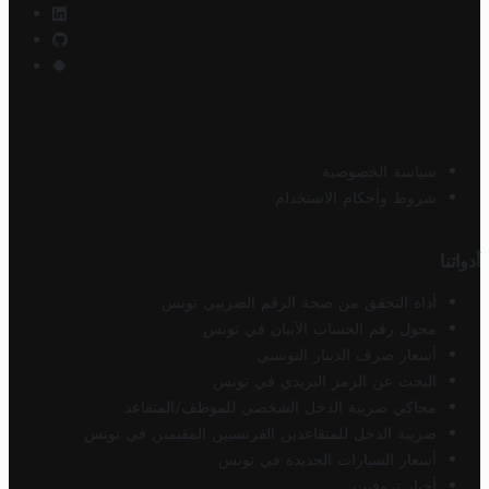
سياسة الخصوصية
شروط وأحكام الاستخدام
أدواتنا
أداة التحقق من صحة الرقم الضريبي تونس
محول رقم الحساب الآيبان في تونس
أسعار صرف الدينار التونسي
البحث عن الرمز البريدي في تونس
محاكي ضريبة الدخل الشخصي للموظف/المتقاعد
ضريبة الدخل للمتقاعدين الفرنسيين المقيمين في تونس
أسعار السيارات الجديدة في تونس
أخبار تروفيت