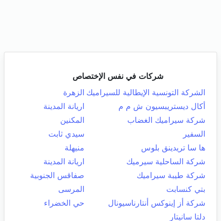
شركات في نفس الإختصاص
الشركة التونسية الإيطالية للسيراميك
الزهرة
أكال ديستريبسيون ش م م
اريانة المدينة
شركة سيراميك الغضاب
المكنين
السفير
سيدي ثابت
ها سا تريدينق بلوس
منيهلة
شركة الساحلية سيرميك
اريانة المدينة
شركة طيبة سيراميك
صفاقس الجنوبية
بتي كنسابت
المرسى
شركة أز إينوكس أنتارناسيونال
حي الخضراء
دلتا سانيتار