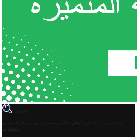
TROVIT
تروفيت تونس هو دليل أعمال تملكه وتحتفظ به وتديره
شركة مخزن
.
التكنولوجيا