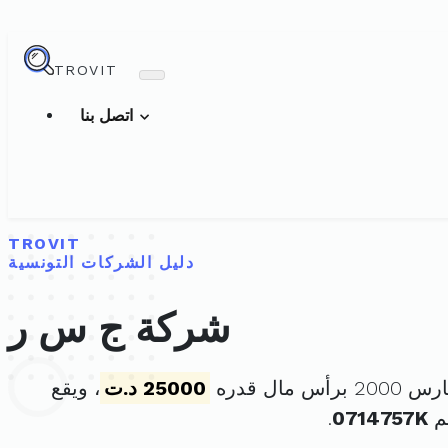
TROVIT
اتصل بنا
TROVIT
دليل الشركات التونسية
شركة ج س ر
25000 د.ت
، ويقع
م
0714757K
.