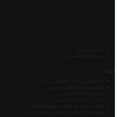
سياسة الخصوصية
شروط وأحكام الاستخدام
أدواتنا
أداة التحقق من صحة الرقم الضريبي تونس
محول رقم الحساب الآيبان في تونس
أسعار صرف الدينار التونسي
البحث عن الرمز البريدي في تونس
محاكي ضريبة الدخل الشخصي للموظف/المتقاعد
ضريبة الدخل للمتقاعدين الفرنسيين المقيمين في تونس