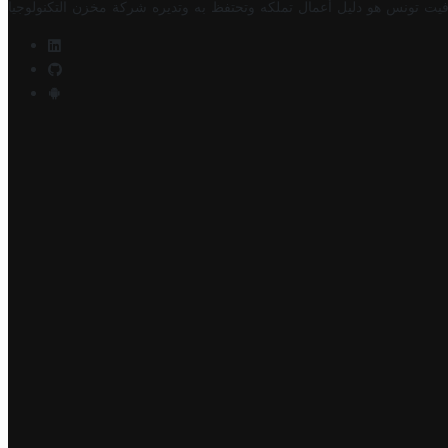
فيت تونس هو دليل أعمال تملكه وتحتفظ به وتديره
شركة مخزن التكنولوجيا