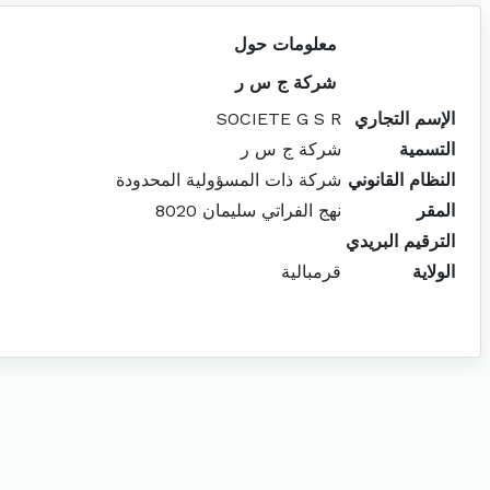
معلومات حول
شركة ج س ر
الإسم التجاري
SOCIETE G S R
التسمية
شركة ج س ر
النظام القانوني
شركة ذات المسؤولية المحدودة
المقر
نهج الفراتي سليمان 8020
الترقيم البريدي
الولاية
قرمبالية